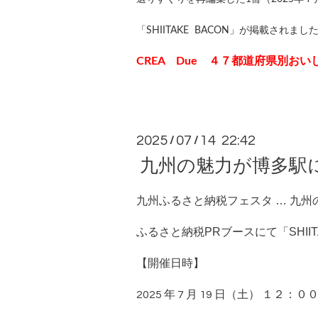
「SHIITAKE BACON」が掲載されまし
CREA Due ４７都道府県別お
2025
07
14 22:42
/
/
九州の魅力が博多駅に集
九州ふるさと納税フェスタ … 九州
ふるさと納税PRブースにて「SHII
【開催日時】
2025 年 7 月 19 日（土） １２：