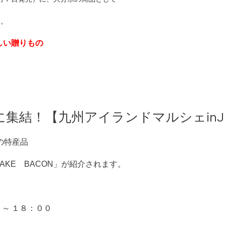
た。
いしい贈りもの
結！【九州アイランドマルシェinJR博多
の特産品
TAKE BACON」が紹介されます。
００ ～ １８：００