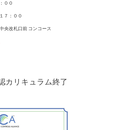
８：００
～ １７：００
来線中央改札口前 コンコース
駅
A承認カリキュラム終了