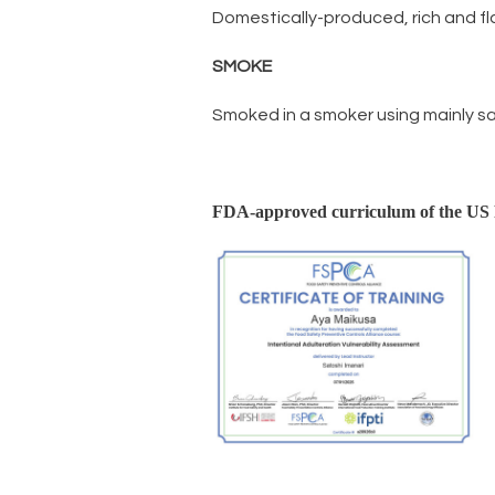
Domestically-produced, rich and fl
SMOKE
Smoked in a smoker using mainly sak
FDA-approved curriculum of the US 