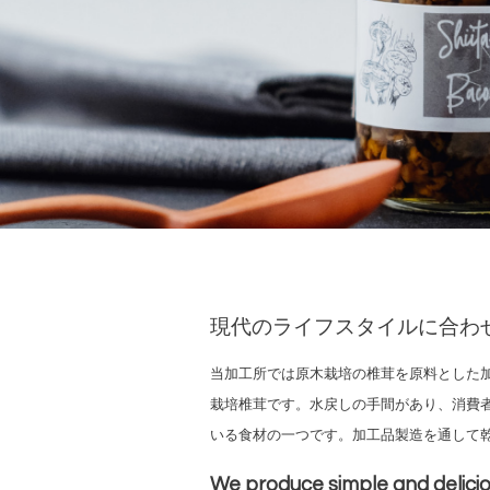
現代のライフスタイルに合わ
当加工所では原木栽培の椎茸を原料とした
栽培椎茸です。
水戻しの手間があり、消費
いる食材の一つです。加工品製造を通して
We produce simple and delic