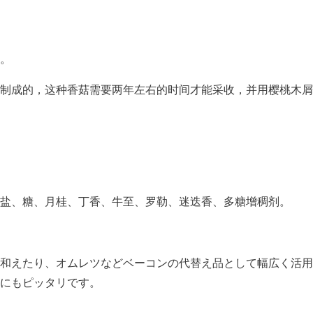
。
制成的，这种香菇需要两年左右的时间才能采收，并用樱桃木屑
盐、糖、月桂、丁香、牛至、罗勒、迷迭香、多糖增稠剂。
和えたり、オムレツなどベーコンの代替え品として幅広く活用
にもピッタリです。