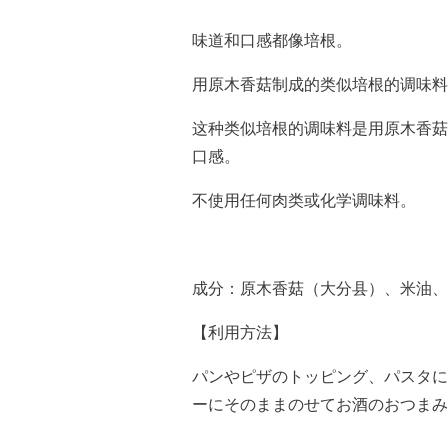
味道和口感都像培根。
用原木香菇制成的类似培根的调味料
这种类似培根的调味料是用原木香菇
口感。
不使用任何肉类或化学调味料。
成分：原木香菇（大分县）、米油、
【利用方法】
パンやピザのトッピング、パスタに
ーにそのままのせてお酒のおつまみ