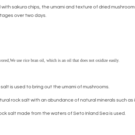
with sakura chips, the umami and texture of dried mushrooms 
 stages over two days.
ored,We use rice bran oil, which is an oil that does not oxidize easily.
 salt is used to bring out the umami of mushrooms.
tural rock salt with an abundance of natural minerals such as i
ck salt made from the waters of Seto Inland Sea is used.