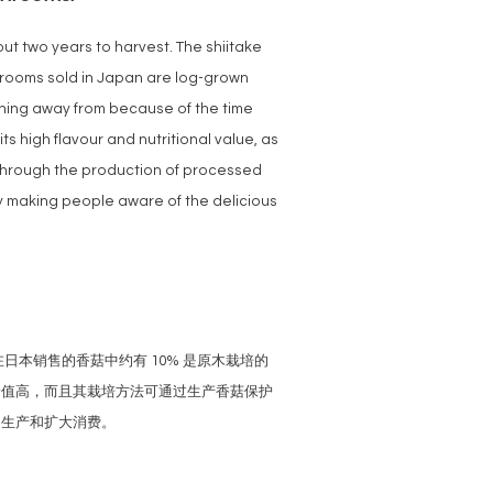
t two years to harvest. The shiitake
hrooms sold in Japan are log-grown
rning away from because of the time
ts high flavour and nutritional value, as
. Through the production of processed
y making people aware of the delicious
日本销售的香菇中约有 10% 是原木栽培的
价值高，而且其栽培方法可通过生产香菇保护
的生产和扩大消费。