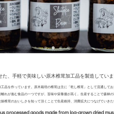
せた、
手軽で美味しい原木椎茸加工品を製造していま
加工品を作っています。
原木栽培の椎茸は主に「乾し椎茸」として流通してお
者離れが進む食品の一つですが、旨味や栄養価が高く、生産することで
森林の
乾燥椎茸のおいしさを知って頂くことで生産維持、消費拡大につなげていきた
ious processed goods made from log-grown dried mu