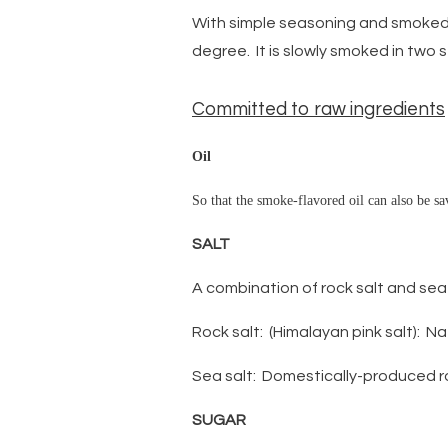
With simple seasoning and smoked 
degree. It is slowly smoked in two
Committed to raw ingredients
Oil
So that the smoke-flavored oil can also be sav
SALT
A combination of rock salt and sea
Rock salt: (Himalayan pink salt): Na
Sea salt: Domestically-produced ro
SUGAR